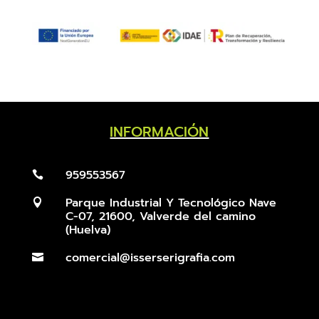
INFORMACIÓN
959553567

Parque Industrial Y Tecnológico Nave

C-07, 21600, Valverde del camino
(Huelva)
comercial@isserserigrafia.com
