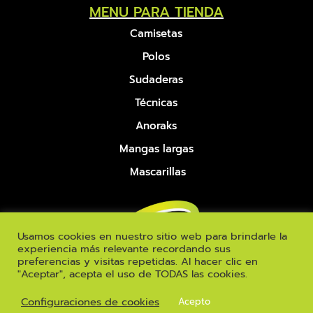
MENU PARA TIENDA
Camisetas
Polos
Sudaderas
Técnicas
Anoraks
Mangas largas
Mascarillas
Usamos cookies en nuestro sitio web para brindarle la
experiencia más relevante recordando sus
preferencias y visitas repetidas. Al hacer clic en
"Aceptar", acepta el uso de TODAS las cookies.
©
INIZIO
2026 | DERECHOS RESERVADOS |
Configuraciones de cookies
Acepto
POLÍTICA DE PRIVACIDAD
|
TÉRMINOS Y