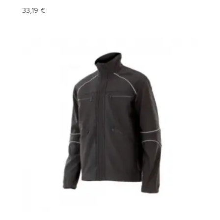
33,19
€