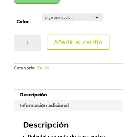
Color
Delantal
Añadir al carrito
peto
a
rayas
con
bolsillo
Categoría:
Velilla
cantidad
Descripción
Información adicional
Descripción
Delantal con peto de rayas anchas