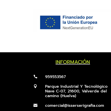
INFORMACIÓN
959553567

Parque Industrial Y Tecnológico

Nave C-07, 21600, Valverde del
camino (Huelva)
comercial@isserserigrafia.com
