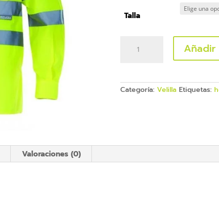
Talla
143
Añadir 
CAMISA
MANGA
LARGA
AV
cantidad
Categoría:
Velilla
Etiquetas:
h
Valoraciones (0)