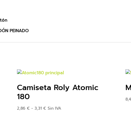
otón
ODÓN PEINADO
Camiseta Roly Atomic
M
180
8,
Rango
2,86
€
-
3,31
€
Sin IVA
de
precios:
desde