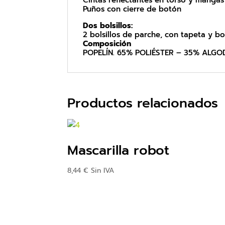
Puños con cierre de botón
Dos bolsillos:
2 bolsillos de parche, con tapeta y b
Composición
POPELÍN. 65% POLIÉSTER – 35% ALG
Productos relacionados
Mascarilla robot
8,44
€
Sin IVA