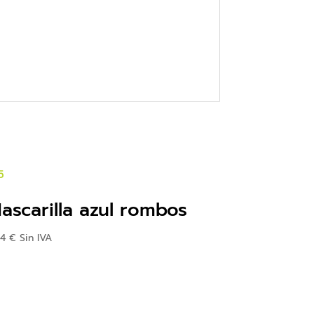
ascarilla azul rombos
44
€
Sin IVA