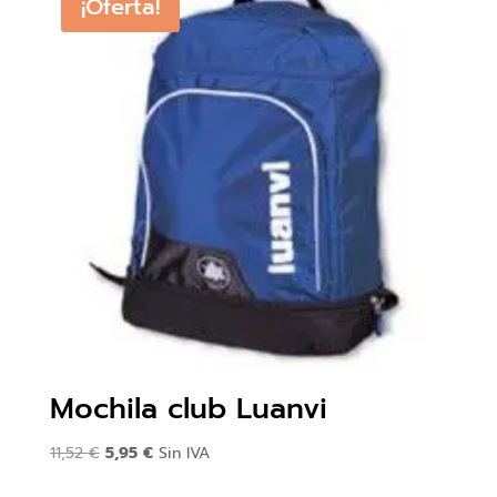
¡Oferta!
Mochila club Luanvi
El
El
11,52
€
5,95
€
Sin IVA
precio
precio