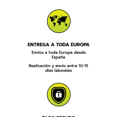
original
actual
era:
es:
11,52 €.
5,95 €.
ENTREGA A TODA EUROPA
Envíos a toda Europa desde
España
Realización y envío entre 10-15
días laborales