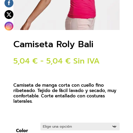
Camiseta Roly Bali
Rango
5,04
€
-
5,04
€
Sin IVA
de
precios:
desde
5,04 €
hasta
Camiseta de manga corta con cuello fino
5,62 €
ribeteado. Tejido de fácil lavado y secado, muy
confortable. Corte entallado con costuras
laterales.
Color