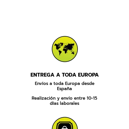
precios:
desde
2,86 €
hasta
3,31 €
ENTREGA A TODA EUROPA
Envíos a toda Europa desde
España
Realización y envío entre 10-15
días laborales