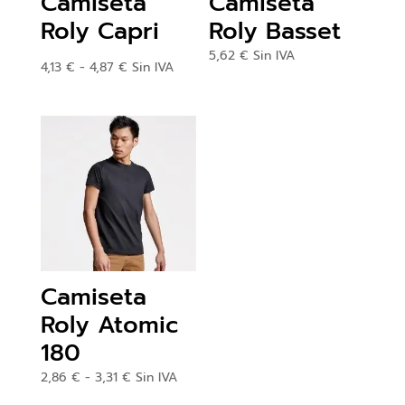
Camiseta
Camiseta
Roly Capri
Roly Basset
5,62
€
Sin IVA
Rango
4,13
€
-
4,87
€
Sin IVA
de
precios:
desde
4,13 €
hasta
4,87 €
Camiseta
Roly Atomic
180
Rango
2,86
€
-
3,31
€
Sin IVA
de