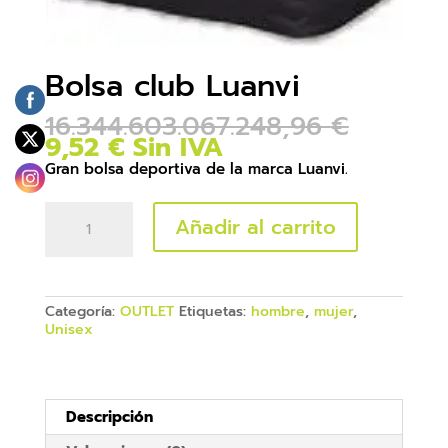
Bolsa club Luanvi
16.344.603.067.248,96
€
9,52
€
Sin IVA
Gran bolsa deportiva de la marca Luanvi.
Bolsa
Añadir al carrito
club
Luanvi
cantidad
Categoría:
OUTLET
Etiquetas:
hombre
,
mujer
,
Unisex
Descripción