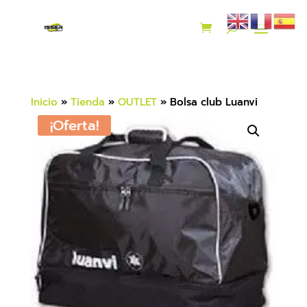
Inicio
»
Tienda
»
OUTLET
»
Bolsa club Luanvi
¡Oferta!