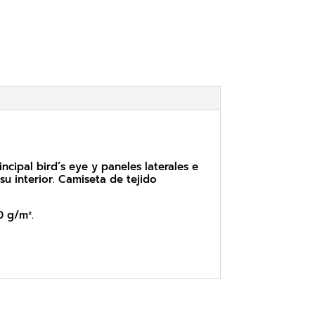
ncipal bird´s eye y paneles laterales e
u interior. Camiseta de tejido
0 g/m².