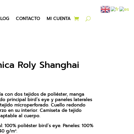
BLOG
CONTACTO
MI CUENTA
ica Roly Shanghai
a con dos tejidos de poliéster, manga
ido principal bird´s eye y paneles laterales
 tejido microperforado. Cuello redondo
zo en su interior. Camiseta de tejido
aptable al cuerpo.
al: 100% poliéster bird´s eye. Paneles: 100%
40 g/m².