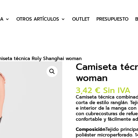
DA
OTROS ARTÍCULOS
OUTLET
PRESUPUESTO
iseta técnica Roly Shanghai woman
Camiseta técn
woman
3,42
€
Sin IVA
Camiseta técnica combinad
corta de estilo ranglán. Tej
e interior de la manga con
con cubrecosturas de refuer
confortable y fácilmente ad
Composición
Tejido princip
poliéster microperforado. 1