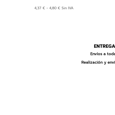
Rango
4,37
€
-
4,80
€
Sin IVA
de
precios:
desde
4,37 €
hasta
4,80 €
ENTREGA
Envíos a to
Realización y enví