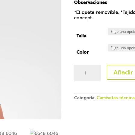
Observaciones
*Etiqueta removible. *Tejid
concept.
Talla
Color
Camiseta
Añadir 
técnica
Roly
Shanghai
woman
cantidad
Categoría:
Camisetas técnica