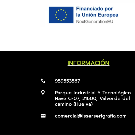
INFORMACIÓN
959553567

Parque Industrial Y Tecnológico

Nave C-07, 21600, Valverde del
camino (Huelva)
comercial@isserserigrafia.com
