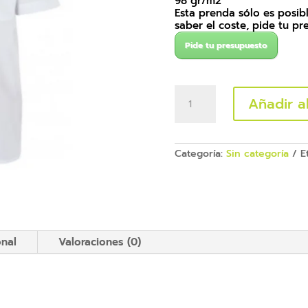
98 gr/m2
Esta prenda sólo es posibl
saber el coste, pide tu p
Pide tu presupuesto
Corbata
Añadir al
Velilla
cantidad
Categoría:
Sin categoría
E
onal
Valoraciones (0)