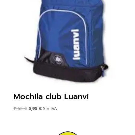
Mochila club Luanvi
El
El
11,52
€
5,95
€
Sin IVA
precio
precio
original
actual
era:
es: