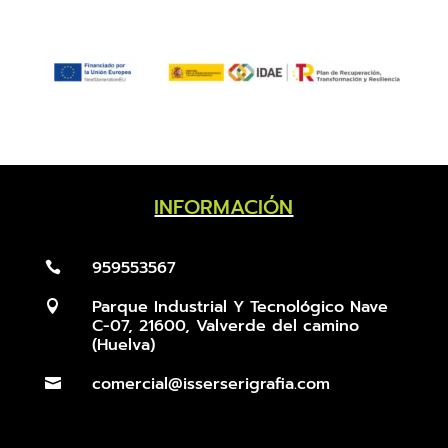
INFORMACIÓN
959553567

Parque Industrial Y Tecnológico Nave

C-07, 21600, Valverde del camino
(Huelva)
comercial@isserserigrafia.com
