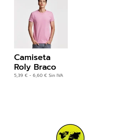
hasta
4,87 €
Camiseta
Roly Braco
Rango
5,39
€
-
6,60
€
Sin IVA
de
precios:
desde
5,39 €
hasta
6,60 €