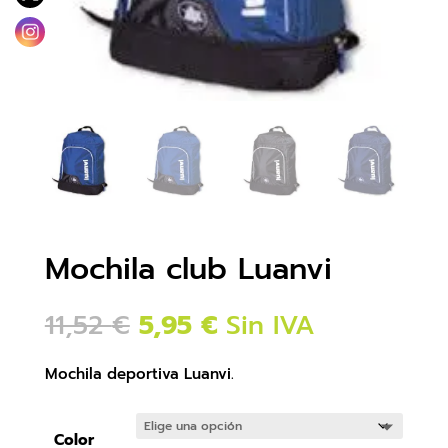
Mochila club Luanvi
El
El
11,52
€
5,95
€
Sin IVA
precio
precio
original
actual
era:
es:
Mochila deportiva Luanvi.
11,52 €.
5,95 €.
Color