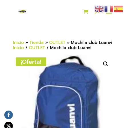
Inicio
»
Tienda
»
OUTLET
»
Mochila club Luanvi
Inicio
/
OUTLET
/ Mochila club Luanvi
¡Oferta!