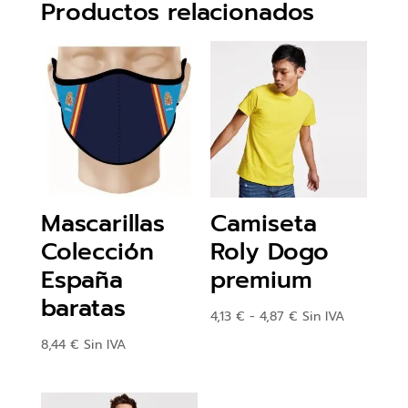
Productos relacionados
Mascarillas
Camiseta
Colección
Roly Dogo
España
premium
baratas
Rango
4,13
€
-
4,87
€
Sin IVA
de
8,44
€
Sin IVA
precios:
desde
4,13 €