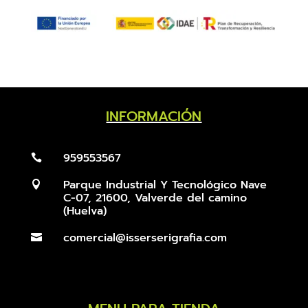
INFORMACIÓN
959553567

Parque Industrial Y Tecnológico Nave

C-07, 21600, Valverde del camino
(Huelva)
comercial@isserserigrafia.com
